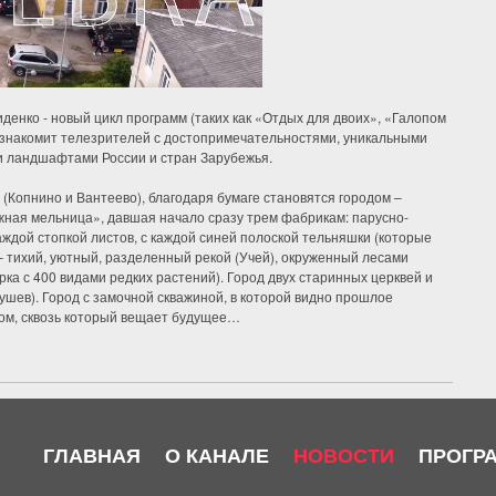
енко - новый цикл программ (таких как «Отдых для двоих», «Галопом
ознакомит телезрителей с достопримечательностями, уникальными
и ландшафтами России и стран Зарубежья.
 (Копнино и Вантеево), благодаря бумаге становятся городом –
жная мельница», давшая начало сразу трем фабрикам: парусно-
аждой стопкой листов, с каждой синей полоской тельняшки (которые
– тихий, уютный, разделенный рекой (Учей), окруженный лесами
рка с 400 видами редких растений). Город двух старинных церквей и
кушев). Город с замочной скважиной, в которой видно прошлое
ом, сквозь который вещает будущее…
ГЛАВНАЯ
О КАНАЛЕ
НОВОСТИ
ПРОГР