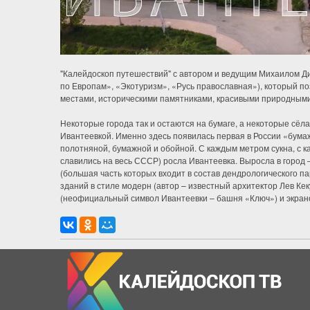
"Калейдоскоп путешествий" с автором и ведущим Михаилом Дид
по Европам», «Экотуризм», «Русь православная»), который п
местами, историческими памятниками, красивыми природным
Некоторые города так и остаются на бумаге, а некоторые сёла
Ивантеевкой. Именно здесь появилась первая в России «бума
полотняной, бумажной и обойной. С каждым метром сукна, с к
славились на весь СССР) росла Ивантеевка. Выросла в город 
(большая часть которых входит в состав дендрологического па
зданий в стиле модерн (автор – известный архитектор Лев Ке
(неофициальный символ Ивантеевки – башня «Ключ») и экран