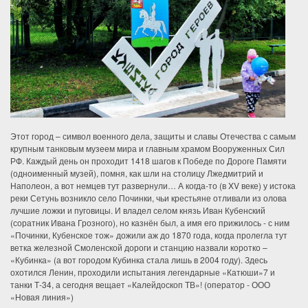
Этот город – символ военного дела, защиты и славы Отечества с самым
крупным танковым музеем мира и главным храмом Вооруженных Сил
РФ. Каждый день он проходит 1418 шагов к Победе по Дороге Памяти
(одноименный музей), помня, как шли на столицу Лжедмитрий и
Наполеон, а вот немцев тут развернули… А когда-то (в XV веке) у истока
реки Сетунь возникло село Починки, чьи крестьяне отливали из олова
лучшие ложки и пуговицы. И владел селом князь Иван Кубенский
(соратник Ивана Грозного), но казнён был, а имя его прижилось - с ним
«Починки, Кубенское тож» дожили аж до 1870 года, когда пролегла тут
ветка железной Смоленской дороги и станцию назвали коротко –
«Кубинка» (а вот городом Кубинка стала лишь в 2004 году). Здесь
охотился Ленин, проходили испытания легендарные «Катюши»7 и
танки Т-34, а сегодня вещает «Калейдоскоп ТВ»! (оператор - ООО
«Новая линия»)