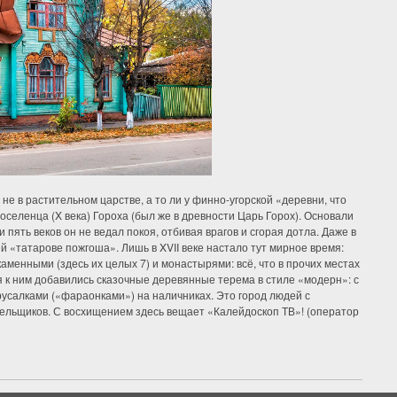
не в растительном царстве, а то ли у финно-угорской «деревни, что
 поселенца (X века) Гороха (был же в древности Царь Горох). Основали
 пять веков он не ведал покоя, отбивая врагов и сгорая дотла. Даже в
ый «татарове пожгоша». Лишь в XVII веке настало тут мирное время:
аменными (здесь их целых 7) и монастырями: всё, что в прочих местах
стя к ним добавились сказочные деревянные терема в стиле «модерн»: с
салками («фараонками») на наличниках. Это город людей с
отельщиков. С восхищением здесь вещает «Калейдоскоп ТВ»! (оператор