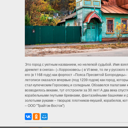
Это город с уютным названием, но нелегкой судьбой. Имя взял 
дремлет в снегах» («Хорроховесь») в VI веке, то ли у русского
его (в 1168 году) как форпост «Пояса Пресвятой Богородицы» и
летописи оказался впервые (под 1239 годом) как город, котор
стал купеческим Гороховец и солидным. Обзавелся палатами к
возводилось веками, тут отстроили за 30 лет! А два века спу
корабельными гнутыми бревнами, фантазийными башнями и ру
золотыми руками – творцов: плотников-якушей, корабелов, к
– ООО "Трайтэк-Восток")