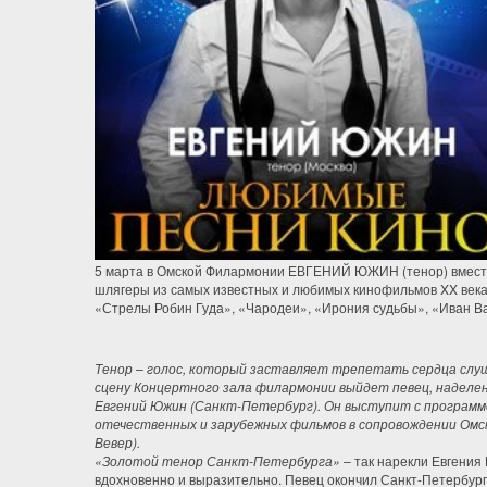
5 марта в Омской Филармонии ЕВГЕНИЙ ЮЖИН (тенор) вмест
шлягеры из самых известных и любимых кинофильмов XX века
«Стрелы Робин Гуда», «Чародеи», «Ирония судьбы», «Иван Ва
Тенор – голос, который заставляет трепетать сердца слуш
сцену Концертного зала филармонии выйдет певец, наделе
Евгений Южин (Санкт-Петербург). Он выступит с программо
отечественных и зарубежных фильмов в сопровождении Омск
Вевер).
«Золотой тенор Санкт-Петербурга»
– так нарекли Евгения
вдохновенно и выразительно. Певец окончил Санкт-Петербург