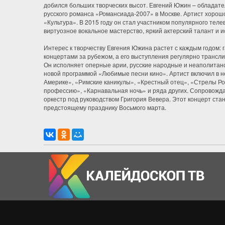
добился больших творческих высот. Евгений Южин – обладате
русского романса «Романсиада-2007» в Москве. Артист хорош
«Культура». В 2015 году он стал участником популярного теле
виртуозное вокальное мастерство, яркий актерский талант и
Интерес к творчеству Евгения Южина растет с каждым годом: 
концертами за рубежом, а его выступления регулярно трансл
Он исполняет оперные арии, русские народные и неаполитанск
новой программой «Любимые песни кино». Артист включил в н
Америке», «Римские каникулы», «Крестный отец», «Стрелы Ро
профессию», «Карнавальная ночь» и ряда других. Сопровожд
оркестр под руководством Григория Вевера. Этот концерт ст
предстоящему празднику Восьмого марта.