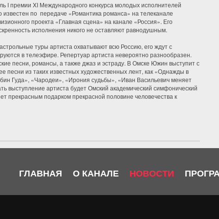
ль I премии XI Международного конкурса молодых исполнителей
о известен по передаче «Романтика романса» на телеканале
визионного проекта «Главная сцена» на канале «Россия». Его
 искренность исполнения никого не оставляют равнодушным.
гастрольные туры артиста охватывают всю Россию, его ждут с
ируются в телеэфире. Репертуар артиста невероятно разнообразен.
ие песни, романсы, а также джаз и эстраду. В Омске Южин выступит с
ее песни из таких известных художественных лент, как «Однажды в
бин Гуда», «Чародеи», «Ирония судьбы», «Иван Васильевич меняет
ать выступление артиста будет Омский академический симфонический
анет прекрасным подарком прекрасной половине человечества к
ГЛАВНАЯ
О КАНАЛЕ
НОВОСТИ
ПРОГР