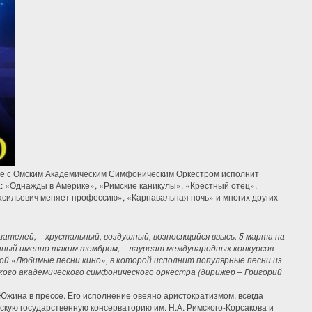
е с Омским Академическим Симфоническим Оркестром исполнит
: «Однажды в Америке», «Римские каникулы», «Крестный отец»,
сильевич меняет профессию», «Карнавальная ночь» и многих других
ателей, – хрустальный, воздушный, возносящийся ввысь. 5 марта на
нный именно таким тембром, – лауреат международных конкурсов
й «Любимые песни кино», в которой исполнит популярные песни из
ого академического симфонического оркестра (дирижер – Григорий
 Южина в прессе. Его исполнение овеяно аристократизмом, всегда
скую государственную консерваторию им. Н.А. Римского-Корсакова и