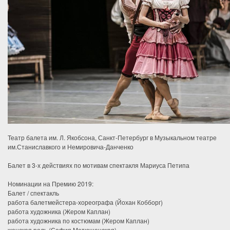
Театр балета им. Л. Якобсона, Санкт-Петербург в Музыкальном театре
им.Станиславкого и Немировича-Данченко
Балет в 3-х действиях по мотивам спектакля Мариуса Петипа
Номинации на Премию 2019:
Балет / спектакль
работа балетмейстера-хореографа (Йохан Кобборг)
работа художника (Жером Каплан)
работа художника по костюмам (Жером Каплан)
женская роль (София Матюшенская)