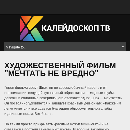
ХУДОЖЕСТВЕННЫЙ ФИЛЬМ
"МЕЧТАТЬ НЕ ВРЕДНО"
Героя фильма зовут Шнэк, он не совсем обычный парень и от
его компании, ведущей тусовочный образ жизни — модные клубы,
девочки и сплошные вечеринки, его отличает одно: Шнэк — мечтатель.
Он постоянно удивляется и завидует красивым девчонкам: «Как же им
легко живется и все удается благодаря обворожительной улыбке
и длинным ногам. Вот бы…».
Но так ли просто прикрывать красивые ножки мини-юбкой и не
оказаться в постели закадычных друзей. И вообще, безопасно