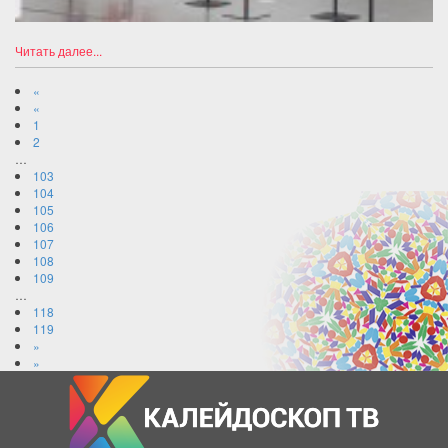
Читать далее...
«
«
1
2
…
103
104
105
106
107
108
109
…
118
119
»
»