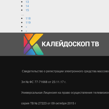
13
14
15
…
118
119
»
»
Свидетельство о регистрации электронного средства массов
Эл № ФС 77-71668 от 23.11.17 г.
Универсальная Лицензия на право осуществления телевизион
серия ТВ № 27223 от 09 октября 2015 г