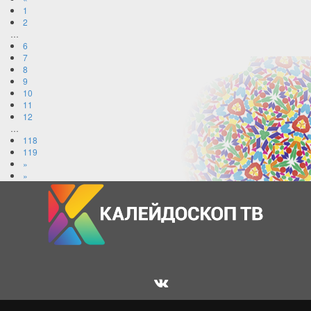
1
2
…
6
7
8
9
10
11
12
…
118
119
»
»